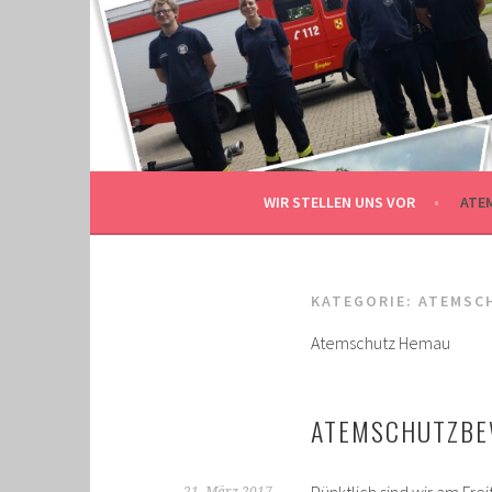
Springe
zum
GRENZLANDMEISTER
Inhalt
GESCHICHTEN DER BEWERBSGRUPPE BERG
WIR STELLEN UNS VOR
ATE
KATEGORIE: ATEMSC
Atemschutz Hemau
ATEMSCHUTZB