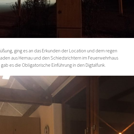
rüßung, ging es an das Erkunden der Location und dem regen
raden aus Hemau und den Schiedsrichtern im Feuerwehrhaus
gab es die Obligatorische Einführung in den Digtalfunk.