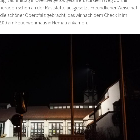
eitag Nachmittag in Overberge los gefahren. Auf dem Weg dorthin
eraden schon an der Raststätte ausgesetzt. Freundlicher Weise hat
n die schöner Oberpfalz gebracht, das wir nach dem Check In im
22:00 am Feuerwehrhaus in Hemau ankamen.