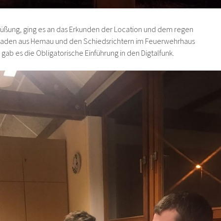
rüßung, ging es an das Erkunden der Location und dem regen
raden aus Hemau und den Schiedsrichtern im Feuerwehrhaus
gab es die Obligatorische Einführung in den Digtalfunk.