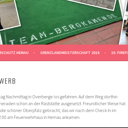
SCHAFT 2016
KAMEN
MSCHUTZ HEMAU
GRENZLANDMEISTERSCHAFT 2016
10. FIRE
EWERB
eitag Nachmittag in Overberge los gefahren. Auf dem Weg dorthin
eraden schon an der Raststätte ausgesetzt. Freundlicher Weise hat
n die schöner Oberpfalz gebracht, das wir nach dem Check In im
22:00 am Feuerwehrhaus in Hemau ankamen.