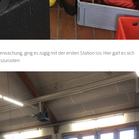
wachung, ging es zügig mit der ersten Station los. Hier galt es sich
uszurüsten.