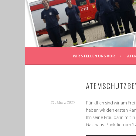
Springe
zum
GRENZLANDMEISTER
Inhalt
GESCHICHTEN DER BEWERBSGRUPPE BERG
WIR STELLEN UNS VOR
ATE
ATEMSCHUTZB
Pünktlich sind wir am Fr
21. März 2017
haben wir den ersten Kam
Ihn seine Frau dann mit i
Gasthaus. Pünktlich um 